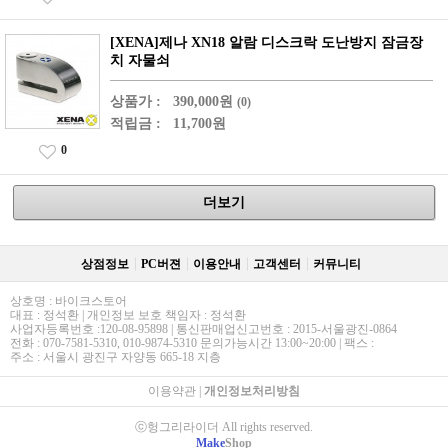
[XENA]제나 XN18 알람 디스크락 도난방지 잠금장
치 자물쇠
상품가 :
390,000원
(0)
적립금 :
11,700원
0
더보기
상점정보
PC버젼
이용안내
고객센터
커뮤니티
상호명 : 바이크스토어
대표 : 정석환 | 개인정보 보호 책임자 : 정석환
사업자등록번호 :120-08-95898 | 통신판매업신고번호 : 2015-서울광진-0864
전화 : 070-7581-5310, 010-9874-5310 문의가능시간 13:00~20:00 | 팩스 :
주소 : 서울시 광진구 자양동 665-18 지층
이용약관
|
개인정보처리방침
ⓒ헝그리라이더 All rights reserved.
Make
Shop