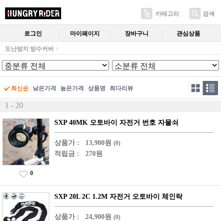
카테고리
검색
로그인
마이페이지
장바구니
관심상품
도난방지 방수커버
최신순
낮은가격
높은가격
상품명
최다리뷰
1 - 20
SXP 40MK 오토바이 자전거 번호 자물쇠
상품가 :
13,900원
(0)
적립금 :
270원
0
SXP 20L 2C 1.2M 자전거 오토바이 체인락
상품가 :
24,900원
(0)