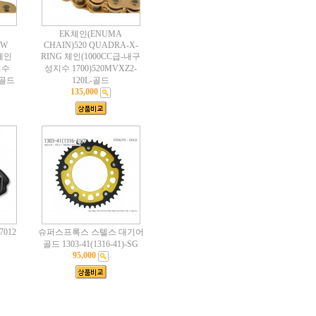
EK체인(ENUMA
OW
CHAIN)520 QUADRA-X-
 체인
RING 체인(1000CC급-내구
지수
성지수 1700)520MVXZ2-
L-골드
120L-골드
135,000
012
슈퍼스프록스 스텔스 대기어
골드 1303-41(1316-41)-SG
95,000