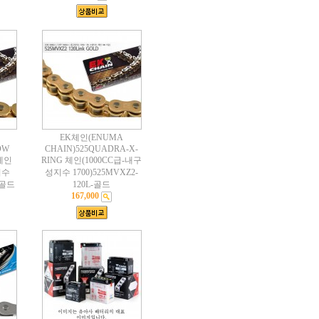
EK체인(ENUMA
OW
CHAIN)525QUADRA-X-
 체인
RING 체인(1000CC급-내구
지수
성지수 1700)525MVXZ2-
L-골드
120L-골드
167,000