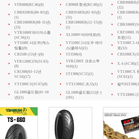
CBR900RR(9
VFR800(RC46)(0)
CB900F호넷(RC48)(1)
(32)
CBR929RR(00~01년)
CBR954RR(02~03년)
CBR1000RR(
(1)
(31)
(1)
CBR1000RR(08~11년)
CBR1000RR(12~15년)
CBR1000F(SC
(33)
(1)
CRF1000L
VTR1000F파이어스톰
XL1000V바라데로(0)
(SC36)(1)
트윈(11)
VT1100C샤도우(캐스
VT1100C2샤도우 에이
VT1100C3
팅휠)(0)
스(클래식)(1)
로(32)
CB1100 (13년~)(0)
ST1100(4)
CB1100EX(1
VFR1200X 크로스투
VFR1200F,FD(SC63)
X-4 (SC38)(1
(0)
어러(1)
CB1300(03~12년
VT1300CX
ST1300(SC51)(1)
SC54)(17)
(SC61)(1)
VT1300CS(SC67)(0)
VTX1300(C,R,S)(1)
발키리1500(1
GL1800골드윙(01~10
GL1800골드윙(12년~)
VTX1800C(1
년)(1)
(101)