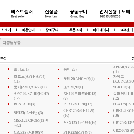
차종별부품
978건
정
APE50,XZ50
줄리오(1)
줌머(25)
(11)
죠르노(AF24~AF54)
자이로
투데이(AF61~67)(5)
(11)
(X,UP,CANO
몽키(Z50J,AB27)(10)
조커50,90(1)
SCR110(3)
APE100,XZ100(HC07)
XR100모타드(HD13)
슈퍼커브110 (
(12)
(2)
(12)
BENLY110(5)
PCX125(JF28)(17)
PCX125(15~1
CBR125R(04~10년)
CBR125R(11
SH125(13~16년)(3)
(16)
(18)
MSX125,GROM(13년
MSX125 16~19년(16)
CB125R(18년
~)(2)
CB250F호넷(
CB233S (MD40)(7)
FTR223(MF34)(9)