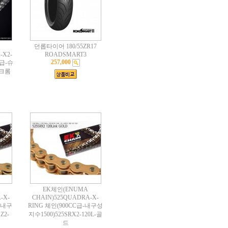
던롭타이어 180/55ZR17
-X2-
ROADSMART3
257,000
C급-슈
-크롬
EK체인(ENUMA
-X-
CHAIN)525QUADRA-X-
급-내구
RING 체인(900CC급-내구성
Z2-
지수1500)525SRX2-120L-골
드