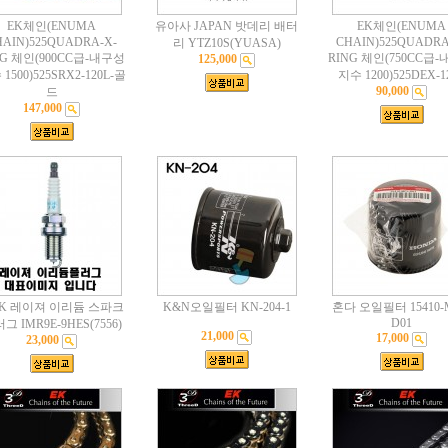
EK체인(ENUMA
유아사 JAPAN 밧데리 배터
EK체인(ENUMA
HAIN)525QUADRA-X-
CHAIN)525QUADRA
리 YTZ10S(YUASA)
NG 체인(900CC급-내구성
RING 체인(750CC급
125,000
1500)525SRX2-120L-골
지수 1200)525DEX-1
90,000
드
147,000
K 레이져 이리듐 스파크
K&N오일필터 KN-204-1
혼다 오일필터 15410-M
D01
그 IMR9E-9HES(7556)
21,000
17,000
23,000