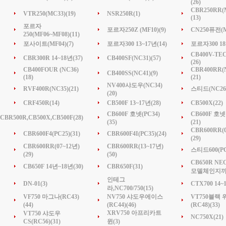
(26)
CBR250RR(
VTR250(MC33)(19)
NSR250R(1)
(13)
포르자
포르자250Z (MF10)(9)
CN250퓨전(MF
250(MF06~MF08)(11)
포사이트(MF04)(7)
포르자300 13~17년(14)
포르자300 18
CB400V-TEC
CBR300R 14~18년(37)
CB400SF(NC31)(57)
(26)
CB400FOUR (NC36)
CBR400RR(
CB400SS(NC41)(9)
(18)
(21)
NV400샤도우(NC34)
RVF400R(NC35)(21)
스티드(NC26)
(20)
CRF450R(14)
CB500F 13~17년(28)
CB500X(22)
CB600F 호넷(PC34)
CB600F 호넷 
CBR500R,CB500X,CB500F(28)
(35)
(21)
CBR600RR(0
CBR600F4(PC25)(31)
CBR600F4I(PC35)(24)
(29)
CBR600RR(07~12년)
CBR600RR(13~17년)
스티드600(PC2
(29)
(50)
CB650R NEO
CB650F 14년~18년(30)
CBR650F(31)
모델체인지까지
인테그
DN-01(3)
CTX700 14~
라,NC700/750(15)
VF750 마그나(RC43)
NV750 샤도우에이스
VT750블랙
(44)
(RC44)(46)
(RC48)(33)
XRV750 아프리카트
VT750 샤도우
NC750X(21)
CS(RC56)(31)
윈(3)