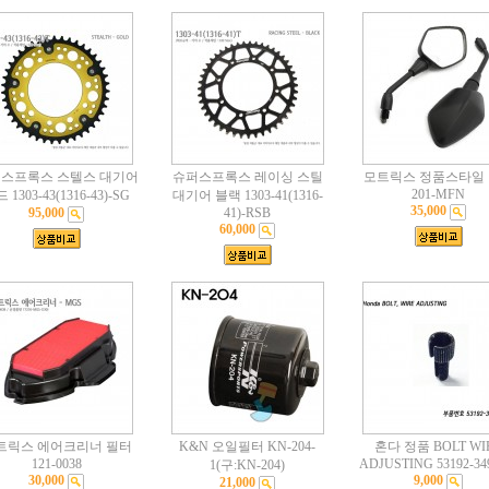
스프록스 스텔스 대기어
슈퍼스프록스 레이싱 스틸
모트릭스 정품스타일
201-MFN
 1303-43(1316-43)-SG
대기어 블랙 1303-41(1316-
35,000
95,000
41)-RSB
60,000
트릭스 에어크리너 필터
K&N 오일필터 KN-204-
혼다 정품 BOLT WI
121-0038
ADJUSTING 53192-34
1(구:KN-204)
30,000
9,000
21,000