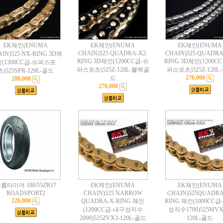
EK체인(ENUMA
EK체인(ENUMA
EK체인(ENUMA
CHAIN)525 QUADRA-X2-
CHAIN)525 QUADRA
IN)525 NX-RING 3D체
RING 3D체인(1200CC급-슈
RING 3D체인(1200C
인(1300CC급-슈퍼스포
퍼스포츠)525Z-120L-블랙골
퍼스포츠)525Z-120L
츠)525SPR-120L-골드
270,000
드
280,000
270,000
롭타이어 180/55ZR17
EK체인(ENUMA
EK체인(ENUMA
ROADSPORT2
CHAIN)525 NARROW
CHAIN)525QUADRA
226,000
QUADRA-X-RING 체인
RING 체인(1000CC
(1200CC급-내구성지수
성지수1700)525MVX
2000)525ZVX3-120L-골드
120L-골드