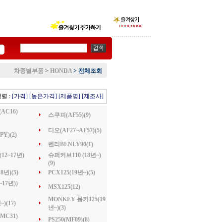
차종별부품
>
HONDA
>
전체조회
렬 :
[가격]
[높은가격]
[제품명]
[제조사]
(AC16)
스쿠피(AF55)(9)
디오(AF27~AF57)(5)
PY)(2)
벤리BENLY90(1)
12~17년)
슈퍼커브110 (18년~)
(9)
8년)(5)
PCX125(19년~)(5)
~17년))
MSX125(12)
MONKEY 몽키125(19
~)(17)
년~)(3)
MC31)
PS250(MF09)(8)