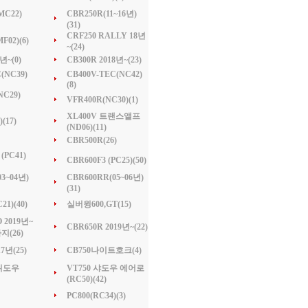
MC22)
CBR250R(11~16년)
(31)
CRF250 RALLY 18년
02)(6)
~(24)
년~(0)
CB300R 2018년~(23)
(NC39)
CB400V-TEC(NC42)
(8)
NC29)
VFR400R(NC30)(1)
XL400V 트랜스앨프
(17)
(ND06)(11)
CBR500R(26)
(PC41)
CBR600F3 (PC25)(50)
3~04년)
CBR600RR(05~06년)
(31)
1)(40)
실버윙600,GT(15)
 2019년~
CBR650R 2019년~(22)
(26)
17년(25)
CB750나이트호크(4)
 위도우
VT750 샤도우 에어로
(RC50)(42)
PC800(RC34)(3)