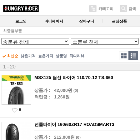
카테고리
검색
로그인
마이페이지
장바구니
관심상품
차종별부품
최신순
낮은가격
높은가격
상품명
최다리뷰
1 - 20
MSX125 팀선 타이어 110/70-12 TS-660
상품가 :
42,000원
(0)
적립금 :
1,260원
0
던롭타이어 160/60ZR17 ROADSMART3
상품가 :
212,000원
(0)