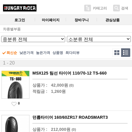
카테고리
검색
로그인
마이페이지
장바구니
관심상품
차종별부품
최신순
낮은가격
높은가격
상품명
최다리뷰
1 - 20
MSX125 팀선 타이어 110/70-12 TS-660
상품가 :
42,000원
(0)
적립금 :
1,260원
0
던롭타이어 160/60ZR17 ROADSMART3
상품가 :
212,000원
(0)